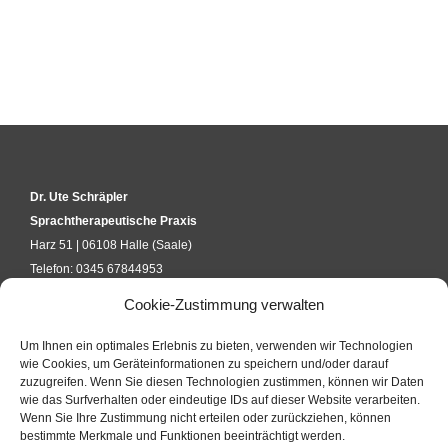
Dr. Ute Schräpler
Sprachtherapeutische Praxis
Harz 51 | 06108 Halle (Saale)
Telefon: 0345 67844953
kontakt@uteschraepler.de
Cookie-Zustimmung verwalten
Um Ihnen ein optimales Erlebnis zu bieten, verwenden wir Technologien
KURSANFRAGE
wie Cookies, um Geräteinformationen zu speichern und/oder darauf
zuzugreifen. Wenn Sie diesen Technologien zustimmen, können wir Daten
wie das Surfverhalten oder eindeutige IDs auf dieser Website verarbeiten.
Wenn Sie Ihre Zustimmung nicht erteilen oder zurückziehen, können
KONTAKTFORMULAR
bestimmte Merkmale und Funktionen beeinträchtigt werden.