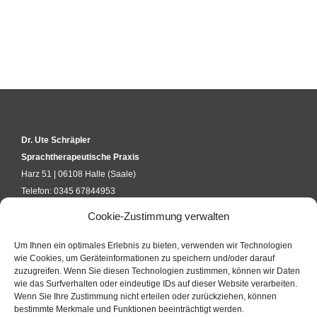
Dr. Ute Schräpler
Sprachtherapeutische Praxis
Harz 51 | 06108 Halle (Saale)
Telefon: 0345 67844953
kontakt@uteschraepler.de
Cookie-Zustimmung verwalten
Um Ihnen ein optimales Erlebnis zu bieten, verwenden wir Technologien
KURSANFRAGE
wie Cookies, um Geräteinformationen zu speichern und/oder darauf
zuzugreifen. Wenn Sie diesen Technologien zustimmen, können wir Daten
wie das Surfverhalten oder eindeutige IDs auf dieser Website verarbeiten.
Wenn Sie Ihre Zustimmung nicht erteilen oder zurückziehen, können
KONTAKTFORMULAR
bestimmte Merkmale und Funktionen beeinträchtigt werden.