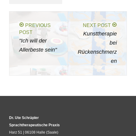
PREVIOUS
NEXT POST
POST
Kunsttherapie
"Ich will der
bei
Allerbeste sein"
Rückenschmerz
en
Dr. Ute Schräpler
Sprachtherapeutische Praxis
Harz 51 | 06108 Halle (Saale)