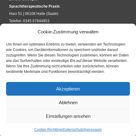
Sprachtherapeutische Praxis
Harz 51 | 06108 Halle (Saale)
Telefon: 0345 67844953
kontakt@uteschraepler.de
Cookie-Zustimmung verwalten
Um Ihnen ein optimales Erlebnis zu bieten, verwenden wir Technologien
KURSANFRAGE
wie Cookies, um Geräteinformationen zu speichern und/oder darauf
zuzugreifen. Wenn Sie diesen Technologien zustimmen, können wir Daten
wie das Surfverhalten oder eindeutige IDs auf dieser Website verarbeiten.
Wenn Sie Ihre Zustimmung nicht erteilen oder zurückziehen, können
KONTAKTFORMULAR
bestimmte Merkmale und Funktionen beeinträchtigt werden.
Akzeptieren
IMPRESSUM
Ablehnen
DATENSCHUTZ
Einstellungen ansehen
Cookie-Richtlinie
Datenschutz
Impressum