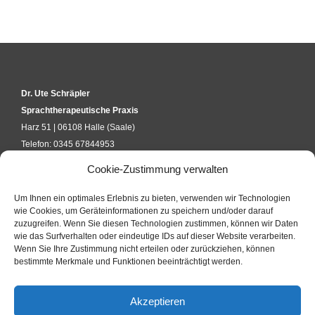
Dr. Ute Schräpler
Sprachtherapeutische Praxis
Harz 51 | 06108 Halle (Saale)
Telefon: 0345 67844953
kontakt@uteschraepler.de
Cookie-Zustimmung verwalten
Um Ihnen ein optimales Erlebnis zu bieten, verwenden wir Technologien
KURSANFRAGE
wie Cookies, um Geräteinformationen zu speichern und/oder darauf
zuzugreifen. Wenn Sie diesen Technologien zustimmen, können wir Daten
wie das Surfverhalten oder eindeutige IDs auf dieser Website verarbeiten.
Wenn Sie Ihre Zustimmung nicht erteilen oder zurückziehen, können
KONTAKTFORMULAR
bestimmte Merkmale und Funktionen beeinträchtigt werden.
Akzeptieren
IMPRESSUM