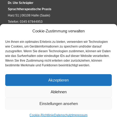
Dr. Ute Schräpler
Sprachtherapeutische Praxis
Harz 51 | 06108 Halle (Saale)
Telefon: 0345 67844953
kontakt@uteschraepler.de
Cookie-Zustimmung verwalten
Um Ihnen ein optimales Erlebnis zu bieten, verwenden wir Technologien
KURSANFRAGE
wie Cookies, um Geräteinformationen zu speichern und/oder darauf
zuzugreifen. Wenn Sie diesen Technologien zustimmen, können wir Daten
wie das Surfverhalten oder eindeutige IDs auf dieser Website verarbeiten.
Wenn Sie Ihre Zustimmung nicht erteilen oder zurückziehen, können
KONTAKTFORMULAR
bestimmte Merkmale und Funktionen beeinträchtigt werden.
Akzeptieren
IMPRESSUM
Ablehnen
DATENSCHUTZ
Einstellungen ansehen
Cookie-Richtlinie
Datenschutz
Impressum