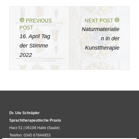
PREVIOUS
NEXT POST
POST
Naturmaterialie
16. April Tag
n in der
der Stimme
Kunsttherapie
2022
Dr. Ute Schräpler
Sprachtherapeutische Praxis
Harz 51 | 06108 Halle (Saale)
Telefon: 0345 67844953