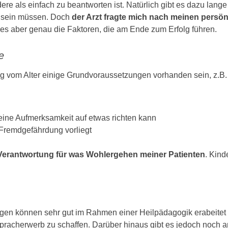
dere als einfach zu beantworten ist. Natürlich gibt es dazu lang
n sein müssen. Doch
der Arzt fragte mich nach meinen persö
es aber genau die Faktoren, die am Ende zum Erfolg führen.
e
ig vom Alter einige Grundvoraussetzungen vorhanden sein, z.B.
eine Aufmerksamkeit auf etwas richten kann
 Fremdgefährdung vorliegt
 Verantwortung für was Wohlergehen meiner Patienten
. Kind
n können sehr gut im Rahmen einer Heilpädagogik erabeitet we
Spracherwerb zu schaffen. Darüber hinaus gibt es jedoch noch