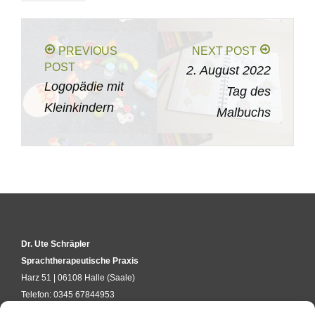
PREVIOUS
NEXT POST
POST
2. August 2022
Logopädie mit
Tag des
Kleinkindern
Malbuchs
Dr. Ute Schräpler
Sprachtherapeutische Praxis
Harz 51 | 06108 Halle (Saale)
Telefon: 0345 67844953
kontakt@uteschraepler.de